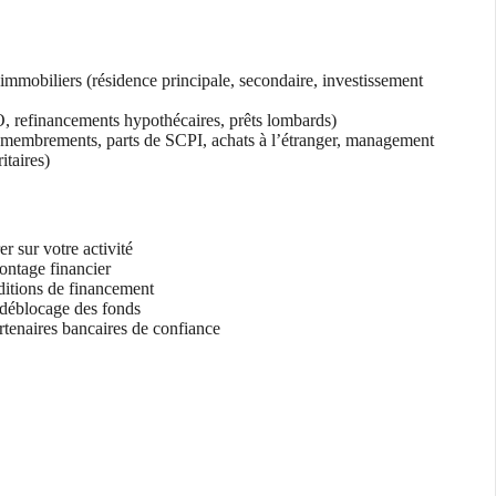
mmobiliers (résidence principale, secondaire, investissement
O, refinancements hypothécaires, prêts lombards)
émembrements, parts de SCPI, achats à l’étranger, management
itaires)
r sur votre activité
montage financier
ditions de financement
 déblocage des fonds
enaires bancaires de confiance